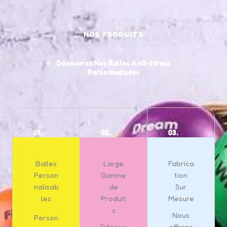
NOS PRODUITS
Découvrez Nos Balles Anti-Stress
Personnalisées
01.
02.
03.
Balles
Large
Fabrica
Person
Gamme
tion
nalisab
de
Sur
les
Produit
Mesure
s
Nous
Person
Découv
offrons