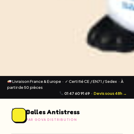
Livraison France & Europe · ✓ Certifié CE / EN71 / Sedex · À
partir de 50 pièces
01 47 60 91 69
·
Devis sous 48h →
Balles Antistress
PAR GOVA DISTRIBUTION