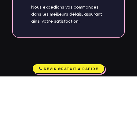
Nous expédions vos commandes
dans les meilleurs délais, assurant
ainsi votre satisfaction.
DEVIS GRATUIT & RAPIDE
Discutez Avec Nous
Pour Vos Besoins
Promotionnels
N’attendez plus, contactez-nous dès aujourd’hui pour
recevoir votre devis personnalisé. Livraison partout en