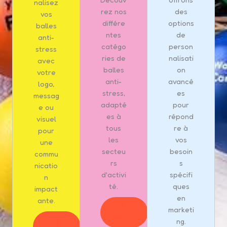
nalisez
rez nos
des
vos
différe
options
balles
ntes
de
anti-
catégo
person
stress
ries de
nalisati
avec
balles
on
votre
anti-
avancé
logo,
stress,
es
messag
adapté
pour
e ou
es à
répond
visuel
tous
re à
pour
les
vos
une
secteu
besoin
commu
rs
s
nicatio
d'activi
spécifi
n
té.
ques
impact
en
ante.
LIRE
marketi
LA
SUITE
LIRE
ng.
LA