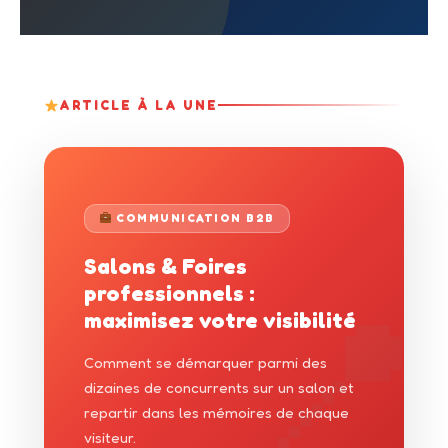
ARTICLE À LA UNE
COMMUNICATION B2B
Salons & Foires
professionnels :
maximisez votre visibilité
Comment se démarquer parmi des
dizaines de concurrents sur un salon et
repartir dans les mémoires de chaque
visiteur.