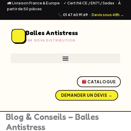
Livraison France & Europe · ✓ Certifié CE / EN71 / Sedex · À
partir de 50 pièces
01 47 60 91 69
·
Devis sous 48h →
Balles Antistress
PAR GOVA DISTRIBUTION
CATALOGUE
DEMANDER UN DEVIS →
Blog & Conseils – Balles
Antistress