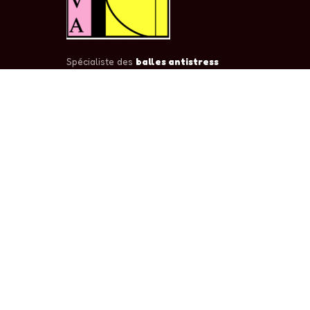
Spécialiste des
balles antistress
personnalisées
pour professionnels.
Goodies publicitaires certifiés, livrés
partout en France et en Europe.
✓ CE
✓ EN71
✓ Sedex
NAVIGATION
Accueil
Famille Sport
Famille Animaux