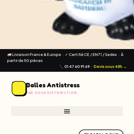
Livraison France & Europe · ✓ Certifié CE / EN71 / Sedex · À
partir de 50 pièces
01 47 60 91 69
·
Devis sous 48h →
Balles Antistress
PAR GOVA DISTRIBUTION