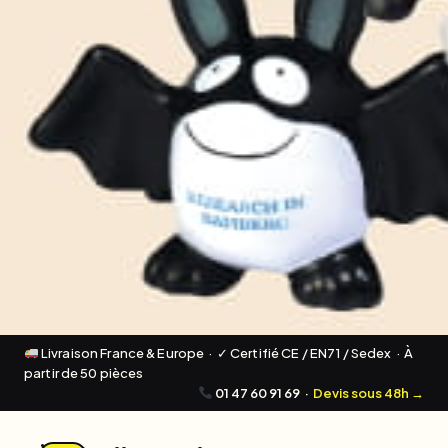
Livraison France & Europe · ✓ Certifié CE / EN71 / Sedex · À
partir de 50 pièces
01 47 60 91 69
·
Devis sous 48h →