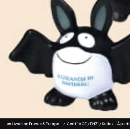
Livraison France & Europe · ✓ Certifié CE / EN71 / Sedex · À part