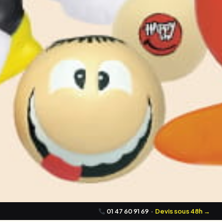
01 47 60 91 69
·
Devis sous 48h →