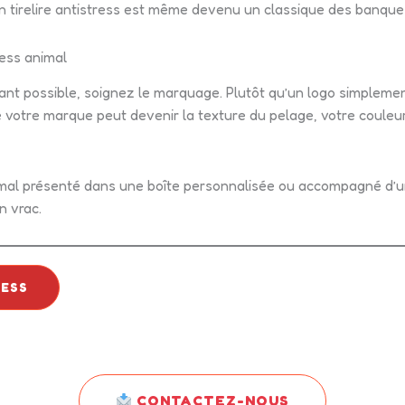
chon tirelire antistress est même devenu un classique des banqu
ress animal
tant possible, soignez le marquage. Plutôt qu’un logo simplemen
de votre marque peut devenir la texture du pelage, votre couleur
nimal présenté dans une boîte personnalisée ou accompagné d’
n vrac.
RESS
Intéressé par ce produit ?
ous pour obtenir un devis personnalisé et des conseil
CONTACTEZ-NOUS