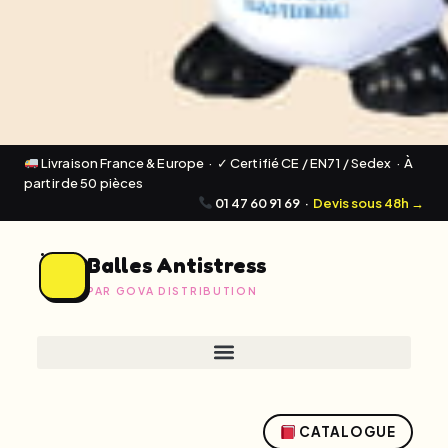
Livraison France & Europe · ✓ Certifié CE / EN71 / Sedex · À
partir de 50 pièces
01 47 60 91 69
·
Devis sous 48h →
Balles Antistress
PAR GOVA DISTRIBUTION
CATALOGUE