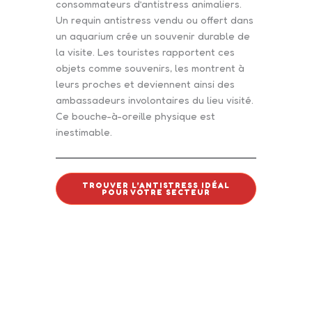
consommateurs d’antistress animaliers.
Un requin antistress vendu ou offert dans
un aquarium crée un souvenir durable de
la visite. Les touristes rapportent ces
objets comme souvenirs, les montrent à
leurs proches et deviennent ainsi des
ambassadeurs involontaires du lieu visité.
Ce bouche-à-oreille physique est
inestimable.
TROUVER L’ANTISTRESS IDÉAL
POUR VOTRE SECTEUR
Intéressé par ce
produit ?
Contactez-nous pour obtenir un
devis personnalisé et des conseils