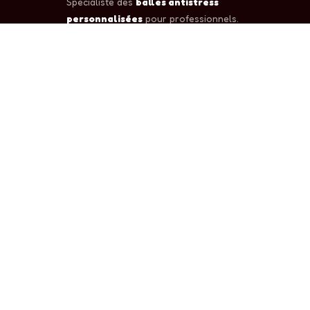
Spécialiste des
balles antistress
personnalisées
pour professionnels.
Goodies publicitaires certifiés, livrés
partout en France et en Europe.
✓ CE
✓ EN71
✓ Sedex
NAVIGATION
Accueil
Famille Sport
Famille Animaux
Contact & Devis
Catalogue PDF