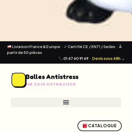
Livraison France & Europe · ✓ Certifié CE / EN71 / Sedex · À
partir de 50 pièces
01 47 60 91 69
·
Devis sous 48h →
Balles Antistress
PAR GOVA DISTRIBUTION
CATALOGUE