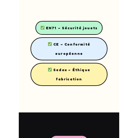
EN71 – Sécurité jouets
CE – Conformité
européenne
Sedex – Éthique
fabrication