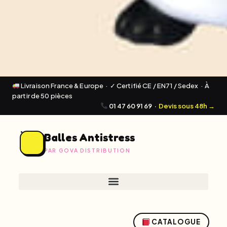
Livraison France & Europe · ✓ Certifié CE / EN71 / Sedex · À
partir de 50 pièces
01 47 60 91 69
·
Devis sous 48h →
Balles Antistress
PAR GOVA DISTRIBUTION
CATALOGUE