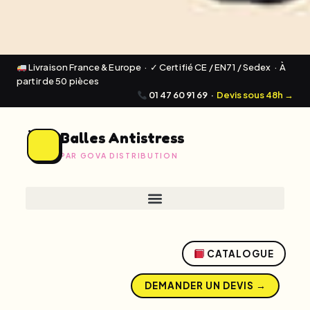
Livraison France & Europe · ✓ Certifié CE / EN71 / Sedex · À
partir de 50 pièces
01 47 60 91 69
·
Devis sous 48h →
Balles Antistress
PAR GOVA DISTRIBUTION
CATALOGUE
DEMANDER UN DEVIS →