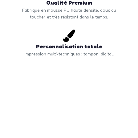
Qualité Premium
Fabriqué en mousse PU haute densité, doux au
toucher et très résistant dans le temps.
Personnalisation totale
Impression multi-techniques : tampon, digital,
transfert ou gravure. Logo visible sur toute la
surface.
Commande en volume
Quantité minimale à partir de 50 unités. Tarifs
dégressifs selon volume. Livraison rapide en France
et Europe.