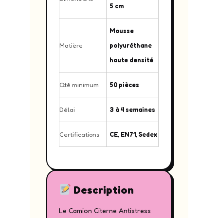
5 cm
Mousse
Matière
polyuréthane
haute densité
Qté minimum
50 pièces
Délai
3 à 4 semaines
Certifications
CE, EN71, Sedex
Description
Le Camion Citerne Antistress