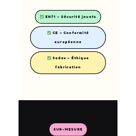
EN71 – Sécurité jouets
CE – Conformité
européenne
Sedex – Éthique
fabrication
SUR-MESURE