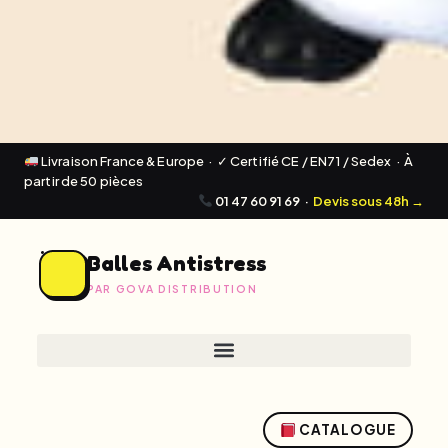
Livraison France & Europe · ✓ Certifié CE / EN71 / Sedex · À
partir de 50 pièces
01 47 60 91 69
·
Devis sous 48h →
Balles Antistress
PAR GOVA DISTRIBUTION
CATALOGUE