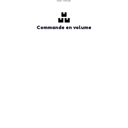
Commande en volume
Quantité minimale à partir de 50 unités. Tarifs
dégressifs selon volume. Livraison rapide en France
et Europe.
CONTACTEZ-NOUS