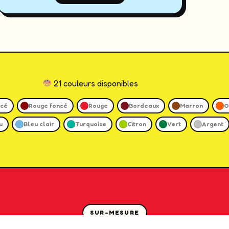
21 couleurs disponibles
ncé
Rouge foncé
Rouge
Bordeaux
Marron
O
u
Bleu clair
Turquoise
Citron
Vert
Argent
SUR-MESURE