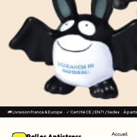
Livraison France & Europe · ✓ Certifié CE / EN71 / Sedex · À part
Accueil
Balles Antistress