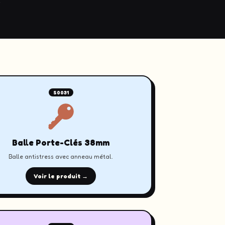
o
S0031
Balle Porte-Clés 38mm
Balle antistress avec anneau métal.
Voir le produit →