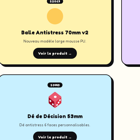
S2069
Balle Antistress 70mm v2
Nouveau modèle large mousse PU.
Voir le produit →
S0443
Dé de Décision 53mm
Dé antistress 6 faces personnalisables.
Voir le produit →