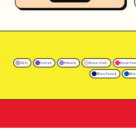
Gris
Violet
Mauve
Rose clair
Rose fo
Bleu foncé
Ble