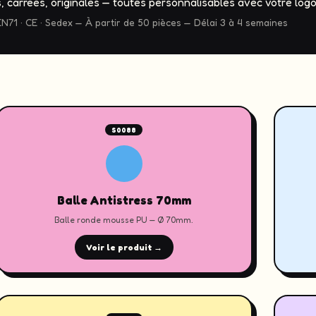
 carrées, originales — toutes personnalisables avec votre log
EN71 · CE · Sedex — À partir de 50 pièces — Délai 3 à 4 semaines
S0088
Balle Antistress 70mm
Balle ronde mousse PU — Ø 70mm.
Voir le produit →