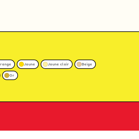
range
Jaune
Jaune clair
Beige
Or