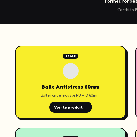
Formes rondes,
Certifiés 
S2035
Balle Antistress 60mm
Balle ronde mousse PU — Ø 60mm.
Voir le produit →