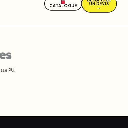
UN DEVIS
CATALOGUE
→
es
usse PU.