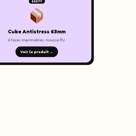
S0077
Cube Antistress 63mm
6 faces imprimables, mousse PU.
Voir le produit →