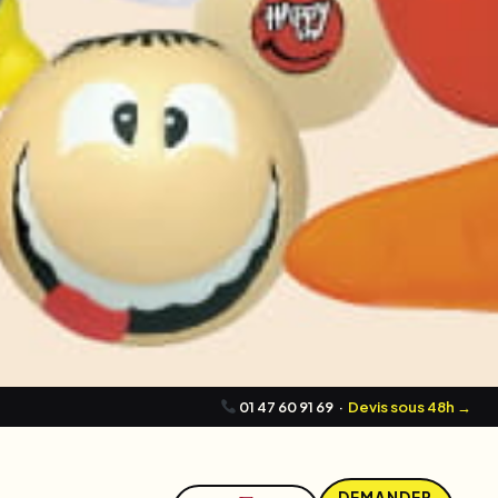
01 47 60 91 69
·
Devis sous 48h →
DEMANDER