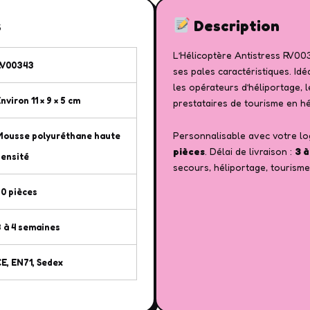
s
Description
L’Hélicoptère Antistress RV003
RV00343
ses pales caractéristiques. Idé
les opérateurs d’héliportage, l
nviron 11 × 9 × 5 cm
prestataires de tourisme en hé
Personnalisable avec votre log
Mousse polyuréthane haute
pièces
. Délai de livraison :
3 à
ensité
secours, héliportage, tourisme
0 pièces
 à 4 semaines
E, EN71, Sedex