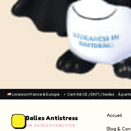
Livraison France & Europe · ✓ Certifié CE / EN71 / Sedex · À part
Accueil
Balles Antistress
PAR GOVA DISTRIBUTION
Blog & Cons