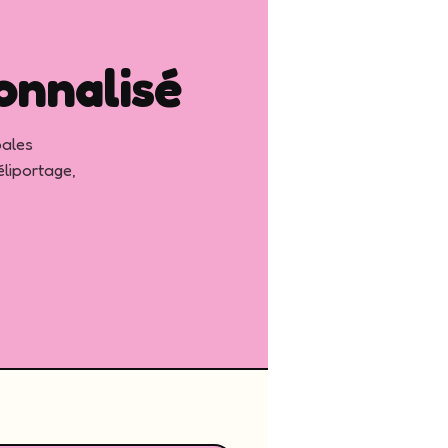
onnalisé
pales
éliportage,