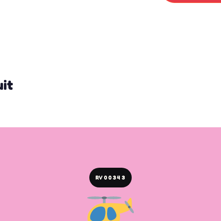
uit
RV00343