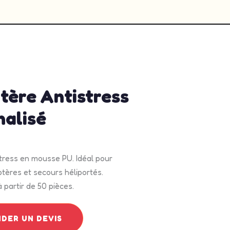
3, 2026
10:21 am
No Comments
tère Antistress
nalisé
stress en mousse PU. Idéal pour
ptères et secours héliportés.
 partir de 50 pièces.
DER UN DEVIS