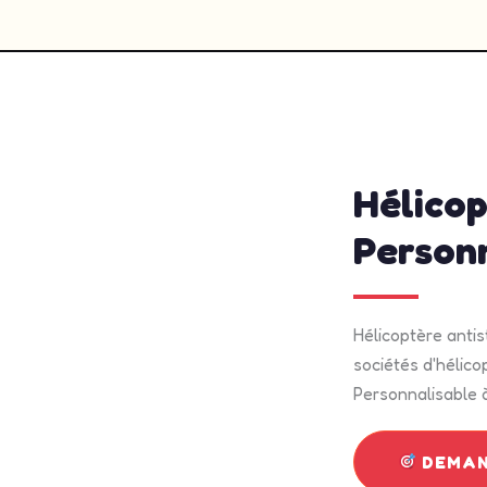
admin
mai 1
Hélicop
Person
Hélicoptère anti
sociétés d'hélico
Personnalisable à
DEMAN