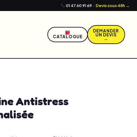
01 47 60 91 69
·
Devis sous 48h →
DEMANDER
UN DEVIS
CATALOGUE
→
2, 2026
2:04 pm
No Comments
ne Antistress
nalisée