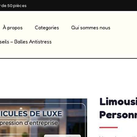
ir de 50 pièces
À propos
Categories
Qui sommes nous
eils – Balles Antistress
admin
mai 1
Limousi
Person