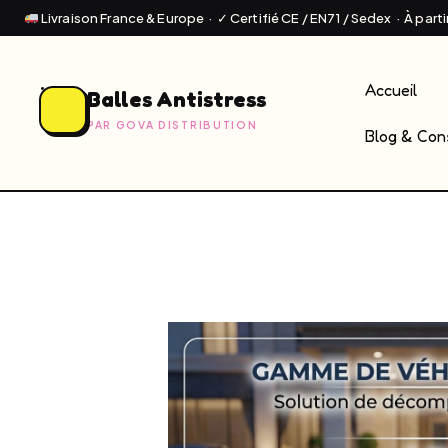
Livraison France & Europe · ✓ Certifié CE / EN71 / Sedex · À part
Accueil
Balles Antistress
PAR GOVA DISTRIBUTION
Blog & Cons