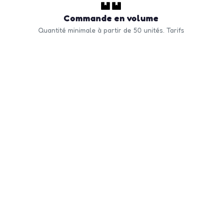
Commande en volume
Quantité minimale à partir de 50 unités. Tarifs
dégressifs selon volume. Livraison rapide en France
et Europe.
CONTACTEZ-NOUS