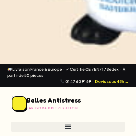
Livraison France & Europe · ✓ Certifié CE / EN71 / Sedex · À
partir de 50 pièces
01 47 60 91 69
·
Devis sous 48h →
Balles Antistress
PAR GOVA DISTRIBUTION