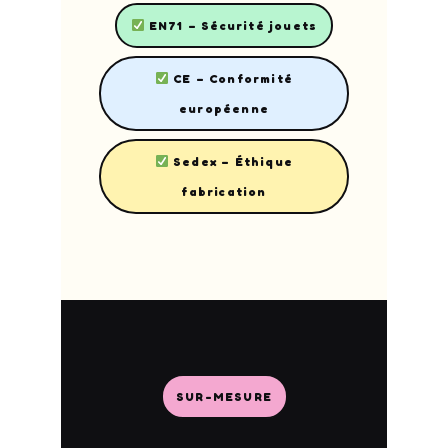
EN71 – Sécurité jouets
CE – Conformité
européenne
Sedex – Éthique
fabrication
SUR-MESURE