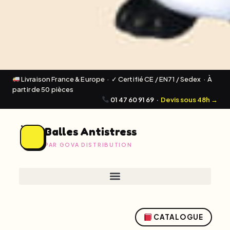
Livraison France & Europe · ✓ Certifié CE / EN71 / Sedex · À
partir de 50 pièces
01 47 60 91 69
·
Devis sous 48h →
Balles Antistress
PAR GOVA DISTRIBUTION
CATALOGUE