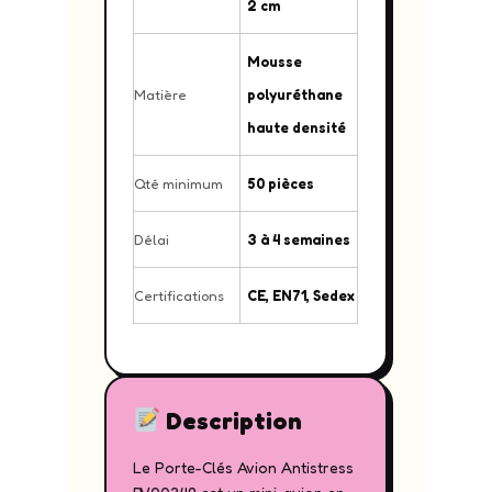
2 cm
Mousse
Matière
polyuréthane
haute densité
Qté minimum
50 pièces
Délai
3 à 4 semaines
Certifications
CE, EN71, Sedex
Description
Le Porte-Clés Avion Antistress