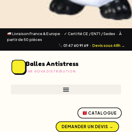
Livraison France & Europe · ✓ Certifié CE / EN71 / Sedex · À
partir de 50 pièces
01 47 60 91 69
·
Devis sous 48h →
Balles Antistress
PAR GOVA DISTRIBUTION
CATALOGUE
DEMANDER UN DEVIS →