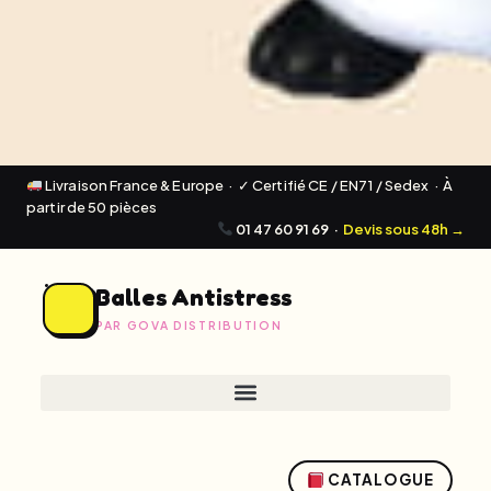
Livraison France & Europe · ✓ Certifié CE / EN71 / Sedex · À
partir de 50 pièces
01 47 60 91 69
·
Devis sous 48h →
Balles Antistress
PAR GOVA DISTRIBUTION
CATALOGUE