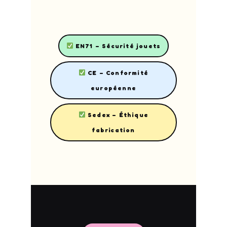
EN71 – Sécurité jouets
CE – Conformité
européenne
Sedex – Éthique
fabrication