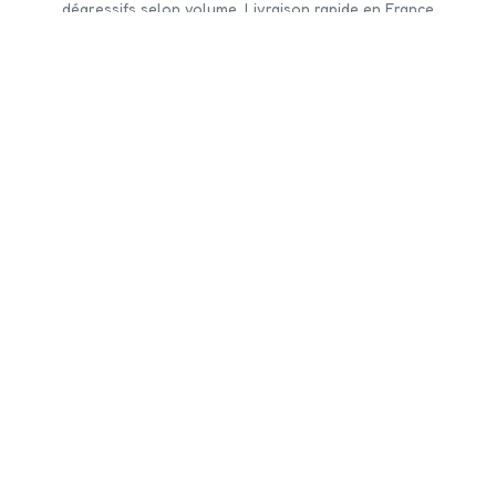
dégressifs selon volume. Livraison rapide en France
et Europe.
CONTACTEZ-NOUS