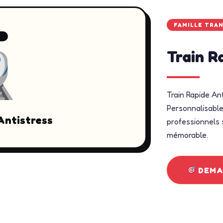
FAMILLE TRA
7
Train R
Train Rapide An
Personnalisable 
Antistress
professionnels s
mémorable.
DEMAN