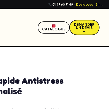
01 47 60 91 69
·
Devis sous 48h →
DEMANDER
UN DEVIS
CATALOGUE
→
3, 2026
10:07 am
No Comments
apide Antistress
nalisé