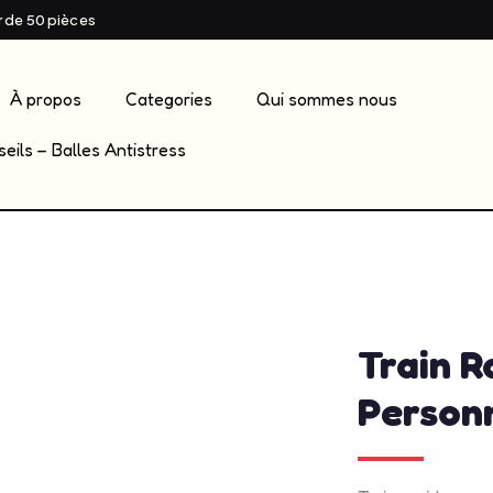
ir de 50 pièces
À propos
Categories
Qui sommes nous
eils – Balles Antistress
admin
mai 1
Train R
Person