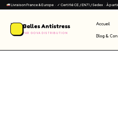
Livraison France & Europe · ✓ Certifié CE / EN71 / Sedex · À part
Accueil
Balles Antistress
PAR GOVA DISTRIBUTION
Blog & Cons