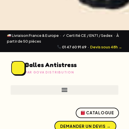
Livraison France & Europe · ✓ Certifié CE / EN71 / Sedex · À
partir de 50 pièces
01 47 60 91 69
·
Devis sous 48h →
Balles Antistress
PAR GOVA DISTRIBUTION
CATALOGUE
DEMANDER UN DEVIS →