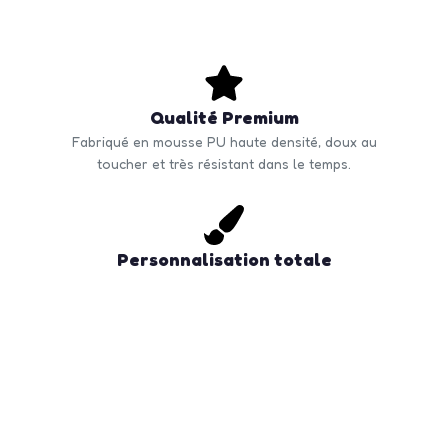
Qualité Premium
Fabriqué en mousse PU haute densité, doux au
toucher et très résistant dans le temps.
Personnalisation totale
Impression multi-techniques : tampon, digital,
transfert ou gravure. Logo visible sur toute la
surface.
Commande en volume
Quantité minimale à partir de 50 unités. Tarifs