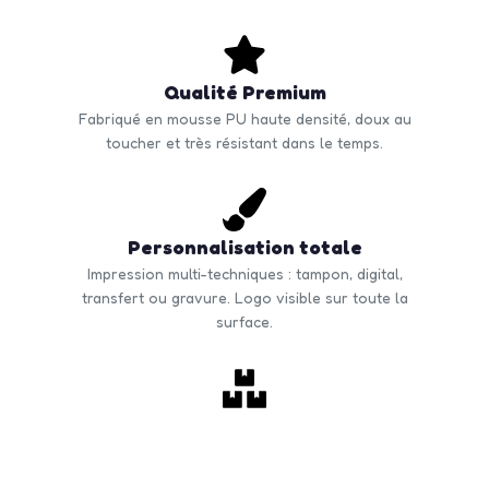
Qualité Premium
Fabriqué en mousse PU haute densité, doux au
toucher et très résistant dans le temps.
Personnalisation totale
Impression multi-techniques : tampon, digital,
transfert ou gravure. Logo visible sur toute la
surface.
Commande en volume
Quantité minimale à partir de 50 unités. Tarifs
dégressifs selon volume. Livraison rapide en France