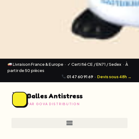
Livraison France & Europe · ✓ Certifié CE / EN71 / Sedex · À
partir de 50 pièces
01 47 60 91 69
·
Devis sous 48h →
Balles Antistress
PAR GOVA DISTRIBUTION