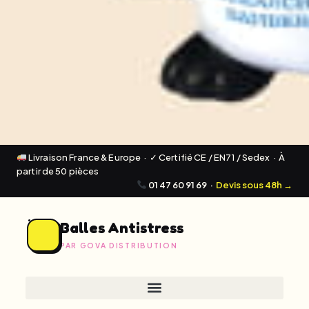
Livraison France & Europe · ✓ Certifié CE / EN71 / Sedex · À
partir de 50 pièces
01 47 60 91 69
·
Devis sous 48h →
Balles Antistress
PAR GOVA DISTRIBUTION