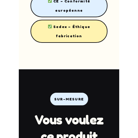
CE – Conformité
européenne
Sedex – Éthique
fabrication
SUR-MESURE
Vous voulez
ce produit