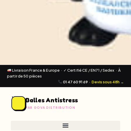
Livraison France & Europe · ✓ Certifié CE / EN71 / Sedex · À
partir de 50 pièces
01 47 60 91 69
·
Devis sous 48h →
Balles Antistress
PAR GOVA DISTRIBUTION