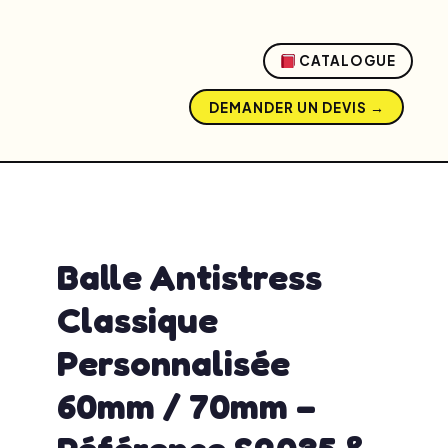
CATALOGUE
DEMANDER UN DEVIS →
admin
avril 13, 2026
4:33 pm
No Comments
Balle Antistress
Classique
Personnalisée
60mm / 70mm –