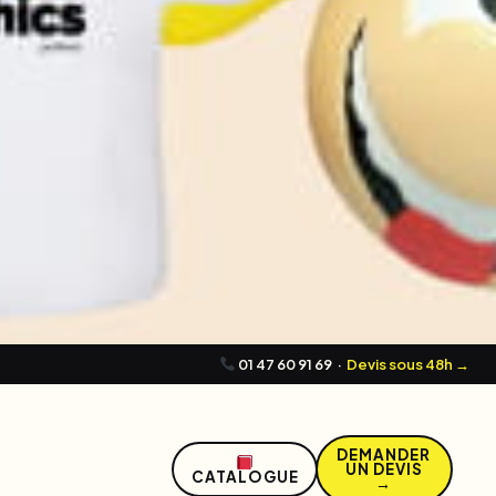
01 47 60 91 69
·
Devis sous 48h →
DEMANDER
UN DEVIS
CATALOGUE
→