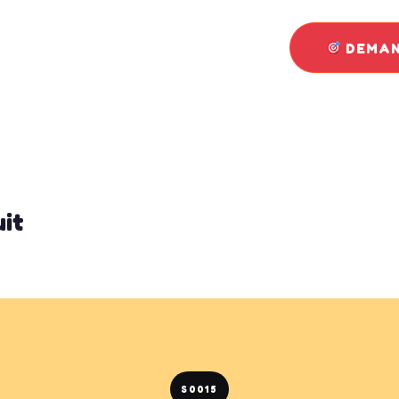
DEMAN
uit
S0015