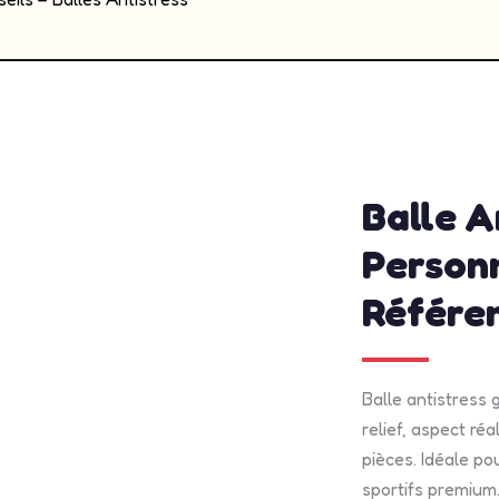
admin
avril 
Balle A
Person
Référe
Balle antistress 
relief, aspect réa
pièces. Idéale po
sportifs premium