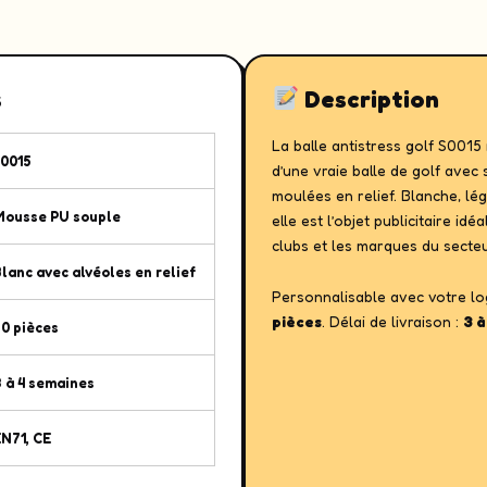
s
Description
La balle antistress golf S0015 
S0015
d’une vraie balle de golf avec 
moulées en relief. Blanche, lé
Mousse PU souple
elle est l’objet publicitaire idé
clubs et les marques du secteu
lanc avec alvéoles en relief
Personnalisable avec votre log
pièces
. Délai de livraison :
3 à
0 pièces
 à 4 semaines
N71, CE