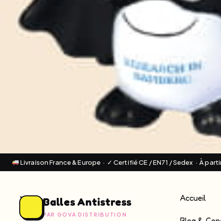
Livraison France & Europe · ✓ Certifié CE / EN71 / Sedex · À part
Accueil
Balles Antistress
PAR GOVA DISTRIBUTION
Blog & Cons