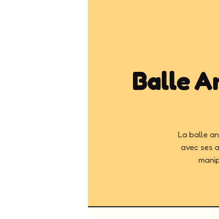
Balle A
La balle an
avec ses a
manipu