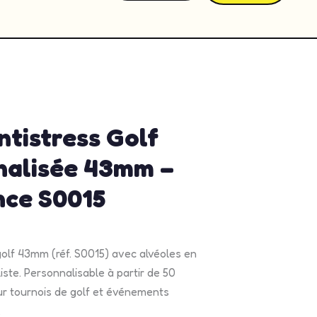
14, 2026
2:06 pm
No Comments
ntistress Golf
nalisée 43mm –
nce S0015
golf 43mm (réf. S0015) avec alvéoles en
liste. Personnalisable à partir de 50
ur tournois de golf et événements
.