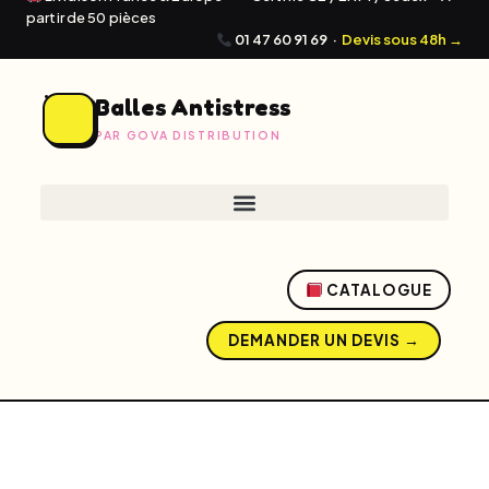
partir de 50 pièces
01 47 60 91 69
·
Devis sous 48h →
Balles Antistress
PAR GOVA DISTRIBUTION
CATALOGUE
DEMANDER UN DEVIS →