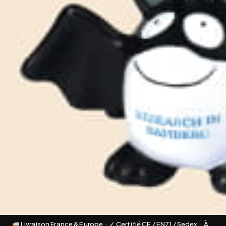
Livraison France & Europe · ✓ Certifié CE / EN71 / Sedex · À