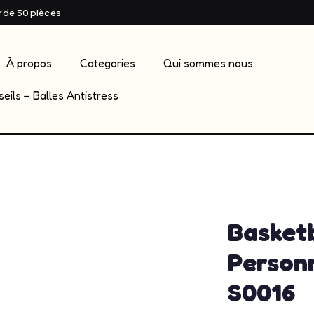
ir de 50 pièces
À propos
Categories
Qui sommes nous
eils – Balles Antistress
admin
mai 2
Basketb
Personn
S0016