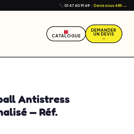
01 47 60 91 69
·
Devis sous 48h →
DEMANDER
UN DEVIS
CATALOGUE
→
0, 2026
5:31 pm
No Comments
all Antistress
alisé — Réf.