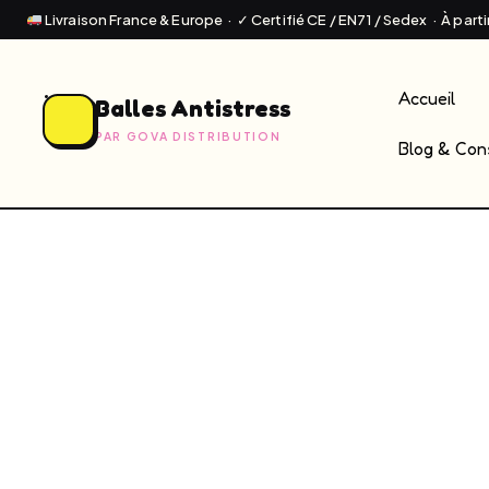
Livraison France & Europe · ✓ Certifié CE / EN71 / Sedex · À part
Accueil
Balles Antistress
PAR GOVA DISTRIBUTION
Blog & Cons