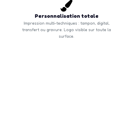
Personnalisation totale
Impression multi-techniques : tampon, digital,
transfert ou gravure. Logo visible sur toute la
surface.
Commande en volume
Quantité minimale à partir de 50 unités. Tarifs
dégressifs selon volume. Livraison rapide en France
et Europe.
CONTACTEZ-NOUS