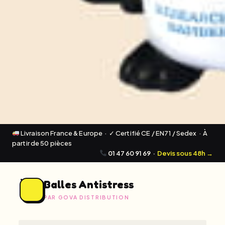
Livraison France & Europe · ✓ Certifié CE / EN71 / Sedex · À
partir de 50 pièces
01 47 60 91 69
·
Devis sous 48h →
Balles Antistress
PAR GOVA DISTRIBUTION