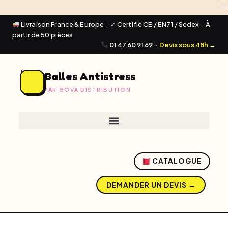
Livraison France & Europe · ✓ Certifié CE / EN71 / Sedex · À
partir de 50 pièces
01 47 60 91 69
·
Devis sous 48h →
Balles Antistress
PAR GOVA DISTRIBUTION
CATALOGUE
DEMANDER UN DEVIS →