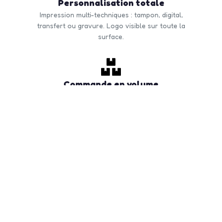
Personnalisation totale
Impression multi-techniques : tampon, digital,
transfert ou gravure. Logo visible sur toute la
surface.
Commande en volume
Quantité minimale à partir de 50 unités. Tarifs
dégressifs selon volume. Livraison rapide en France
et Europe.
CONTACTEZ-NOUS