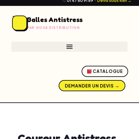
01 47 60 91 69
·
Devis sous 48h →
Balles Antistress
PAR GOVA DISTRIBUTION
CATALOGUE
DEMANDER UN DEVIS →
admin
mai 20, 2026
5:32 pm
No Comments
Coureur Antistress