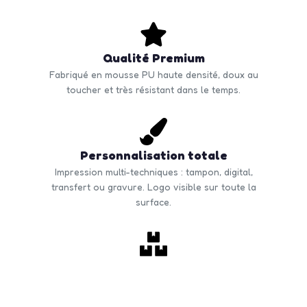
Qualité Premium
Fabriqué en mousse PU haute densité, doux au
toucher et très résistant dans le temps.
Personnalisation totale
Impression multi-techniques : tampon, digital,
transfert ou gravure. Logo visible sur toute la
surface.
Commande en volume
Quantité minimale à partir de 50 unités. Tarifs
dégressifs selon volume. Livraison rapide en France