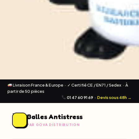
Livraison France & Europe · ✓ Certifié CE / EN71 / Sedex · À
partir de 50 pièces
01 47 60 91 69
·
Devis sous 48h →
Balles Antistress
PAR GOVA DISTRIBUTION