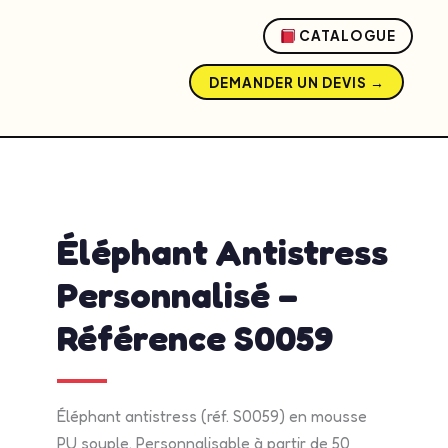
CATALOGUE
DEMANDER UN DEVIS →
admin
mai 20, 2026
12:10 pm
No Comments
Éléphant Antistress
Personnalisé –
Référence S0059
Éléphant antistress (réf. S0059) en mousse
PU souple. Personnalisable à partir de 50