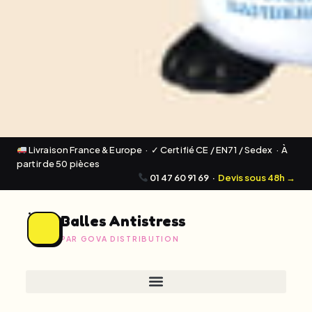
Livraison France & Europe · ✓ Certifié CE / EN71 / Sedex · À
partir de 50 pièces
01 47 60 91 69
·
Devis sous 48h →
Balles Antistress
PAR GOVA DISTRIBUTION