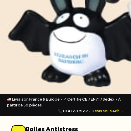
Livraison France & Europe · ✓ Certifié CE / EN71 / Sedex · À
partir de 50 pièces
01 47 60 91 69
·
Devis sous 48h →
Balles Antistress