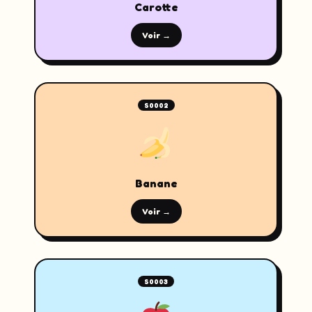
Carotte
Voir →
S0002
Banane
Voir →
S0003