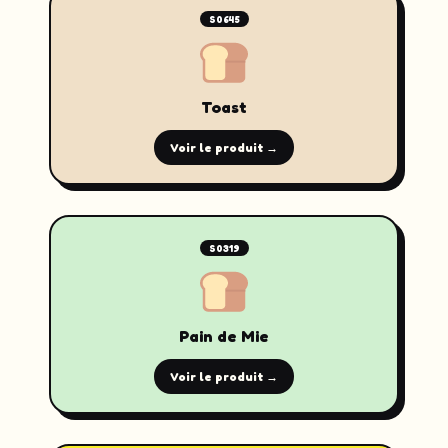
S0645
Toast
Voir le produit →
S0319
Pain de Mie
Voir le produit →