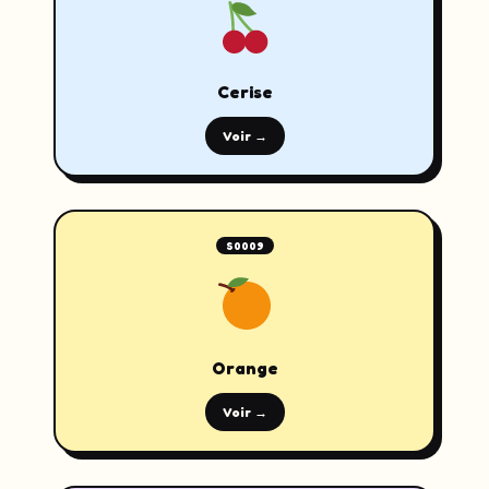
Cerise
Voir →
S0009
Orange
Voir →