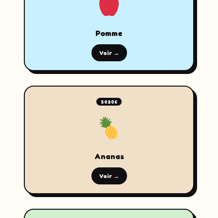
Pomme
Voir →
S0206
Ananas
Voir →