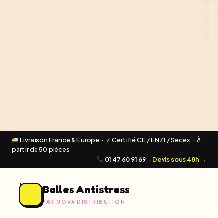
Livraison France & Europe · ✓ Certifié CE / EN71 / Sedex · À
partir de 50 pièces
01 47 60 91 69
·
Devis sous 48h →
Balles Antistress
PAR GOVA DISTRIBUTION