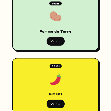
S0219
Pomme de Terre
Voir →
S0251
Piment
Voir →