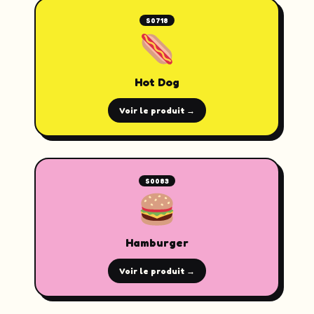
S0718
Hot Dog
Voir le produit →
S0083
Hamburger
Voir le produit →