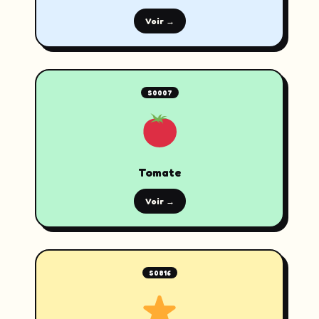
Voir →
S0007
Tomate
Voir →
S0816