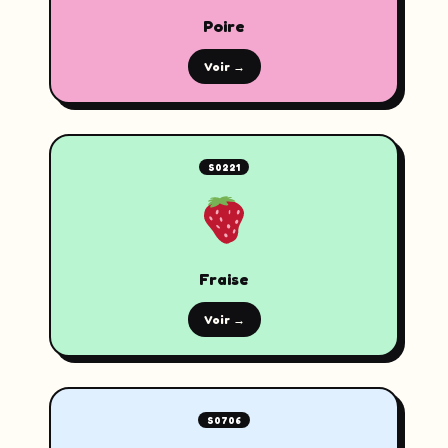
Poire
Voir →
S0221
Fraise
Voir →
S0706