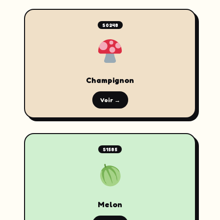
S0248
Champignon
Voir →
S1585
Melon