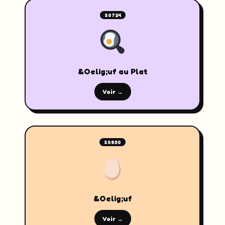
S0724
&Oelig;uf au Plat
Voir →
S0830
&Oelig;uf
Voir →