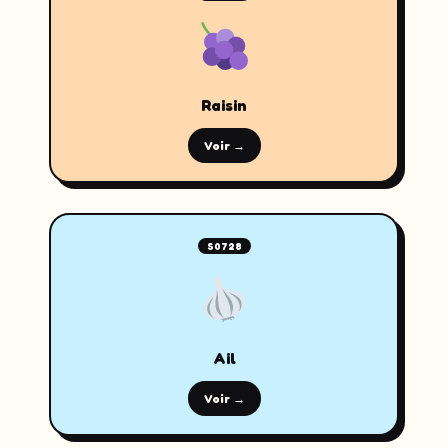
Raisin
Voir →
S0728
Ail
Voir →