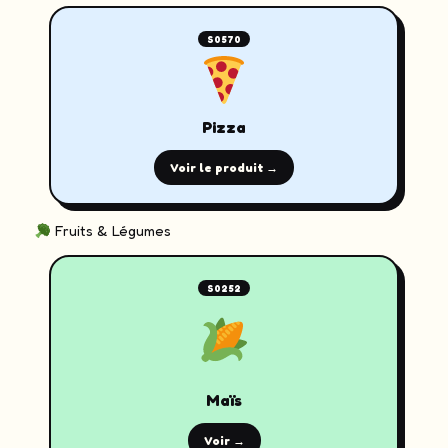
S0570
Pizza
Voir le produit →
Fruits & Légumes
S0252
Maïs
Voir →