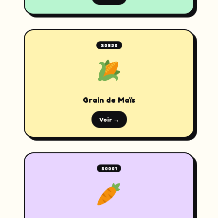
S0820
Grain de Maïs
Voir →
S0001