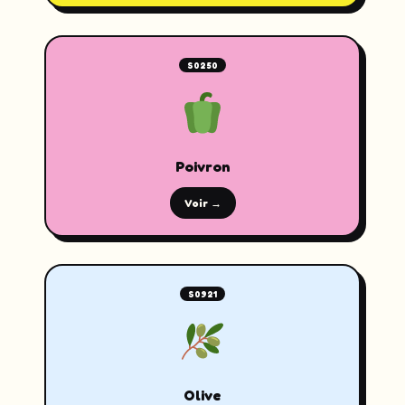
S0250
Poivron
Voir →
S0921
Olive