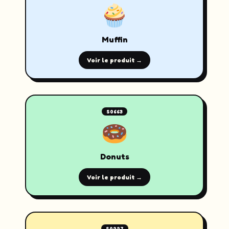
Muffin
Voir le produit →
S0663
Donuts
Voir le produit →
S0227