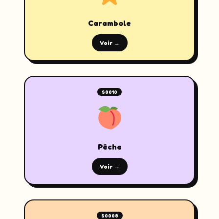
Carambole
Voir →
S0010
Pêche
Voir →
S0008