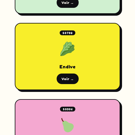
Voir →
S0732
Endive
Voir →
S0306