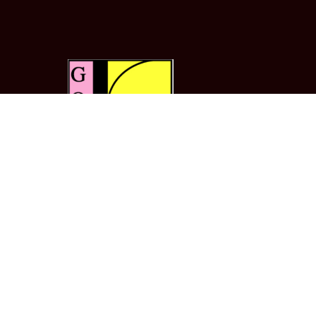
Spécialiste des
balles antistress
personnalisées
pour professionnels.
Goodies publicitaires certifiés, livrés
partout en France et en Europe.
✓ CE
✓ EN71
✓ Sedex