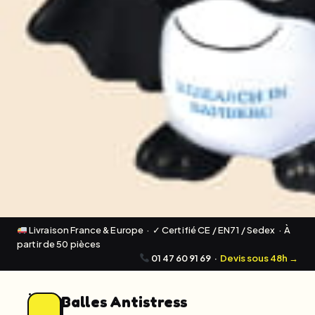
Livraison France & Europe · ✓ Certifié CE / EN71 / Sedex · À
partir de 50 pièces
01 47 60 91 69
·
Devis sous 48h →
Balles Antistress