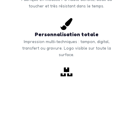
toucher et très résistant dans le temps.
Personnalisation totale
Impression multi-techniques : tampon, digital,
transfert ou gravure. Logo visible sur toute la
surface.
Commande en volume
Quantité minimale à partir de 50 unités. Tarifs
dégressifs selon volume. Livraison rapide en France
et Europe.