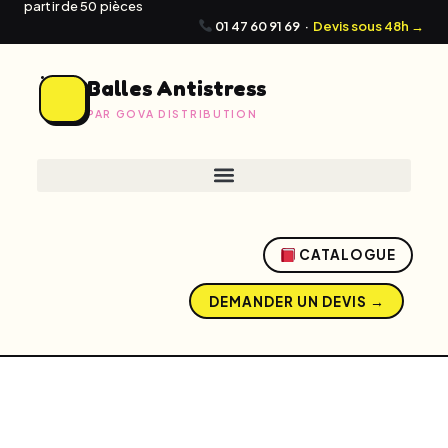
partir de 50 pièces
01 47 60 91 69
·
Devis sous 48h →
Balles Antistress
PAR GOVA DISTRIBUTION
CATALOGUE
DEMANDER UN DEVIS →
admin
mai 20, 2026
5:31 pm
No Comments