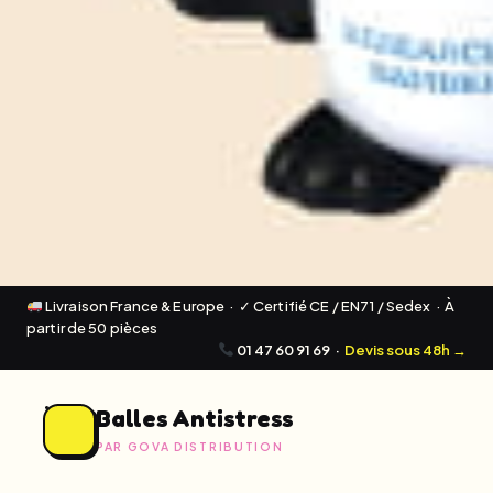
Livraison France & Europe · ✓ Certifié CE / EN71 / Sedex · À
partir de 50 pièces
01 47 60 91 69
·
Devis sous 48h →
Balles Antistress
PAR GOVA DISTRIBUTION