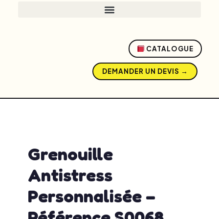
CATALOGUE
DEMANDER UN DEVIS →
admin
avril 17, 2026
2:21 pm
No Comments
Grenouille
Antistress
Personnalisée –
Référence S0068