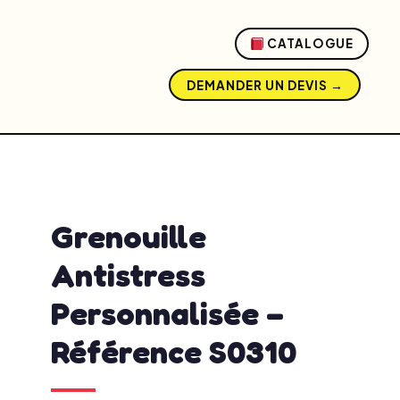
CATALOGUE
DEMANDER UN DEVIS →
admin
mai 20, 2026
12:10 pm
No Comments
Grenouille
Antistress
Personnalisée –
Référence S0310