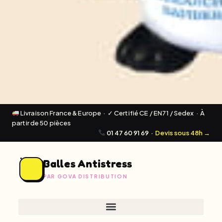
Livraison France & Europe · ✓ Certifié CE / EN71 / Sedex · À
partir de 50 pièces
01 47 60 91 69
·
Devis sous 48h →
Balles Antistress
PAR GOVA DISTRIBUTION