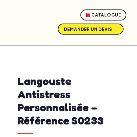
CATALOGUE
DEMANDER UN DEVIS →
admin
mai 20, 2026
12:11 pm
No Comments
Langouste
Antistress
Personnalisée –
Référence S0233