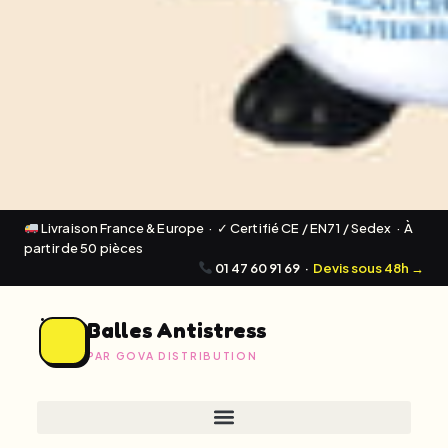
Livraison France & Europe · ✓ Certifié CE / EN71 / Sedex · À
partir de 50 pièces
01 47 60 91 69
·
Devis sous 48h →
Balles Antistress
PAR GOVA DISTRIBUTION