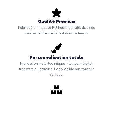
Qualité Premium
Fabriqué en mousse PU haute densité, doux au
toucher et très résistant dans le temps.
Personnalisation totale
Impression multi-techniques : tampon, digital,
transfert ou gravure. Logo visible sur toute la
surface.
Commande en volume
Quantité minimale à partir de 50 unités. Tarifs
dégressifs selon volume. Livraison rapide en France