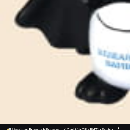
Livraison France & Europe · ✓ Certifié CE / EN71 / Sedex · À