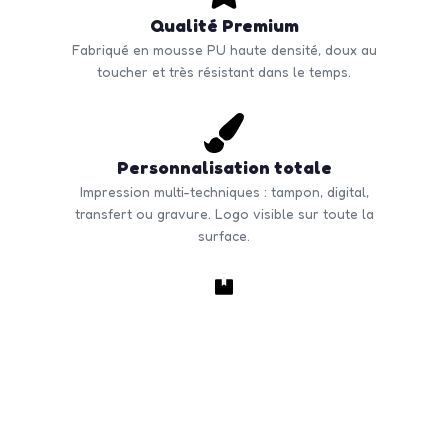
Qualité Premium
Fabriqué en mousse PU haute densité, doux au
toucher et très résistant dans le temps.
Personnalisation totale
Impression multi-techniques : tampon, digital,
transfert ou gravure. Logo visible sur toute la
surface.
Commande en volume
Quantité minimale à partir de 50 unités. Tarifs
dégressifs selon volume. Livraison rapide en France
et Europe.