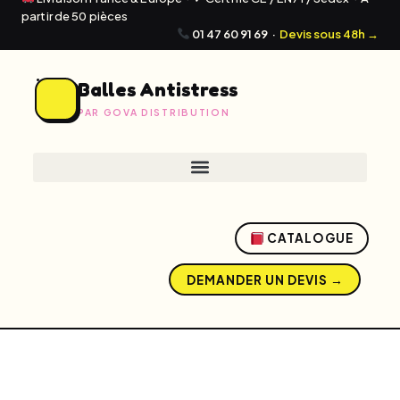
partir de 50 pièces
01 47 60 91 69
·
Devis sous 48h →
Balles Antistress
PAR GOVA DISTRIBUTION
CATALOGUE
DEMANDER UN DEVIS →
admin
mai 20, 2026
5:32 pm