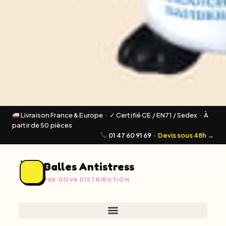
Livraison France & Europe · ✓ Certifié CE / EN71 / Sedex · À
partir de 50 pièces
01 47 60 91 69
·
Devis sous 48h →
Balles Antistress
PAR GOVA DISTRIBUTION