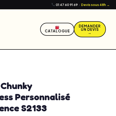
01 47 60 91 69
·
Devis sous 48h →
DEMANDER
UN DEVIS
CATALOGUE
→
0, 2026
12:09 pm
No Comments
 Chunky
ess Personnalisé
rence S2133