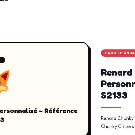
FAMILLE ANI
3
Renard 
Personn
S2133
ersonnalisé – Référence
Renard Chunky a
33
Chunky Critters 