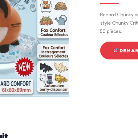
Renard Chunky an
style Chunky Crit
50 pièces.
DEMAN
uit