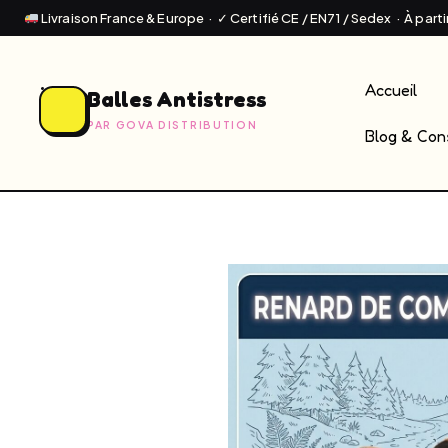
Livraison France & Europe · ✓ Certifié CE / EN71 / Sedex · À part
Accueil
Balles Antistress
PAR GOVA DISTRIBUTION
Blog & Cons