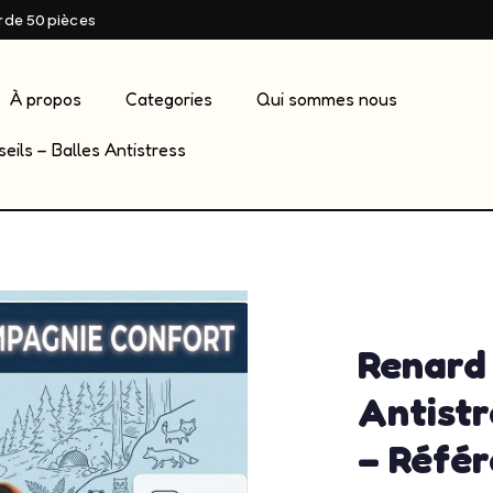
ir de 50 pièces
À propos
Categories
Qui sommes nous
eils – Balles Antistress
admin
mai 2
Renard
Antistr
– Réfé