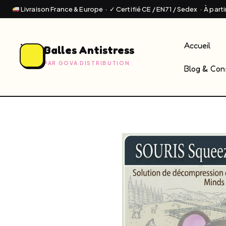
Livraison France & Europe · ✓ Certifié CE / EN71 / Sedex · À part
Accueil
Balles Antistress
PAR GOVA DISTRIBUTION
Blog & Cons