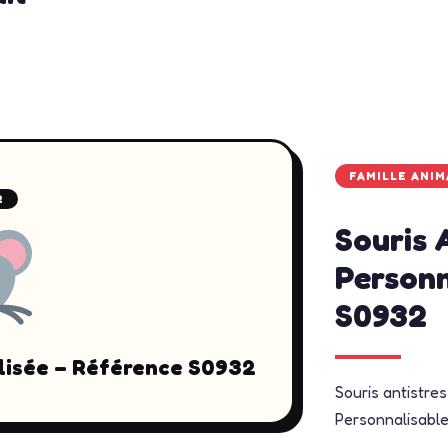
FAMILLE ANI
2
Souris 
Personn
S0932
lisée – Référence S0932
Souris antistre
Personnalisable 