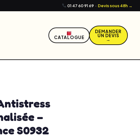
01 47 60 91 69
·
Devis sous 48h →
DEMANDER
UN DEVIS
CATALOGUE
→
0, 2026
12:10 pm
No Comments
Antistress
alisée –
nce S0932