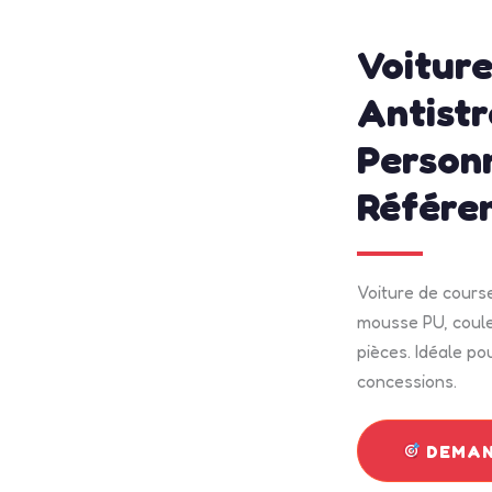
admin
avril 
Voiture
Antistr
Personn
Référe
Voiture de cours
mousse PU, coule
pièces. Idéale po
concessions.
DEMAN