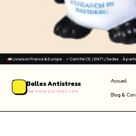
Livraison France & Europe · ✓ Certifié CE / EN71 / Sedex · À part
Accueil
Balles Antistress
PAR GOVA DISTRIBUTION
Blog & Cons