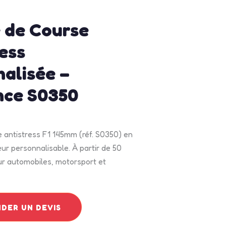
15, 2026
2:18 pm
No Comments
 de Course
ess
alisée –
nce S0350
e antistress F1 145mm (réf. S0350) en
ur personnalisable. À partir de 50
ur automobiles, motorsport et
DER UN DEVIS