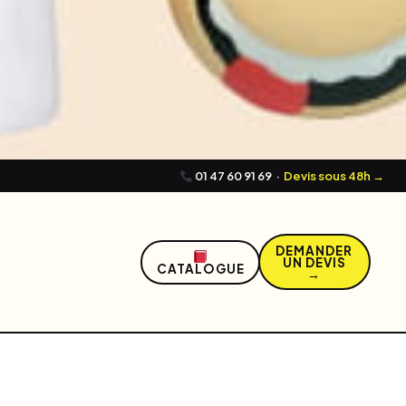
01 47 60 91 69
·
Devis sous 48h →
DEMANDER
UN DEVIS
CATALOGUE
→