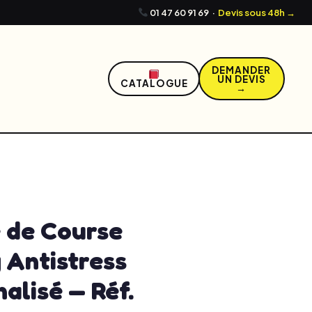
01 47 60 91 69
·
Devis sous 48h →
DEMANDER
UN DEVIS
CATALOGUE
→
0, 2026
5:31 pm
No Comments
 de Course
 Antistress
alisé — Réf.