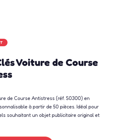
RT
lés Voiture de Course
ess
ure de Course Antistress (réf. S0300) en
onnalisable à partir de 50 pièces. Idéal pour
ls souhaitant un objet publicitaire original et