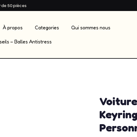
ir de 50 pièces
À propos
Categories
Qui sommes nous
eils – Balles Antistress
admin
mai 2
Voiture
Keyring
Personn