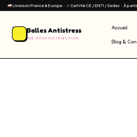
Livraison France & Europe · ✓ Certifié CE / EN71 / Sedex · À part
Accueil
Balles Antistress
PAR GOVA DISTRIBUTION
Blog & Cons