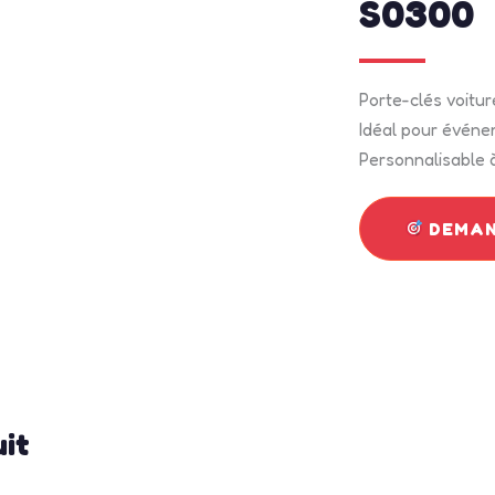
S0300
Porte-clés voitu
Idéal pour événe
Personnalisable à
DEMAN
uit